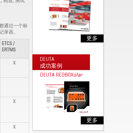
 制造, 测试
能都通过一个标
件记录器。
更多
ETCS /
ERTMS
DEUTA
X
成功案例
DEUTA REDBOX
s
tar
X
更多
X