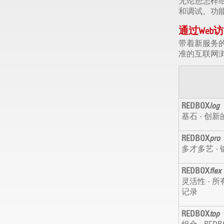
无论您怎样给R
和调试。功
通过Web
带着新服务
准的互联网浏
REDBOX
log
基石 - 创
REDBOX
pro
多才多艺 -
REDBOX
flex
灵活性 - 
记录
REDBOX
top